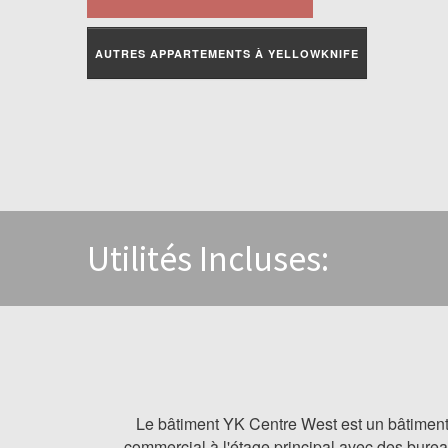
AUTRES APPARTEMENTS À YELLOWKNIFE
Utilités Incluses:
Le bâtiment YK Centre West est un bâtiment 
commercial à l'étage principal avec des burea