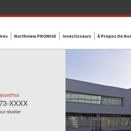
ires
Northview PROMISE
Investisseurs
À Propos De No
jourd'hui:
873-XXXX
ur révéler