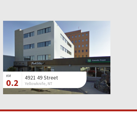
KM
4921 49 Street
0.2
Yellowknife, NT
ctez Nous
|
Carte du site
|
Politique de confidentialité