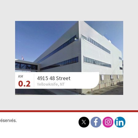
KM
4915 48 Street
0.2
Yellowknife, NT
réservés.
Carrières
|
Conta