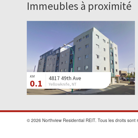
Immeubles à proximité
KM
4817 49th Ave
0.1
Yellowknife, NT
© 2026 Northview Residential REIT. Tous les droits sont 
Site Web développé par
Rentsync
.