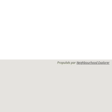
Propulsés par
Neighbourhood Explorer