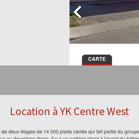
CARTE
Location à YK Centre West
de deux étages de 14 000 pieds carrés qui fait partie du group
ux au deuxième étage. Il y a un parking client à l'avant du bât