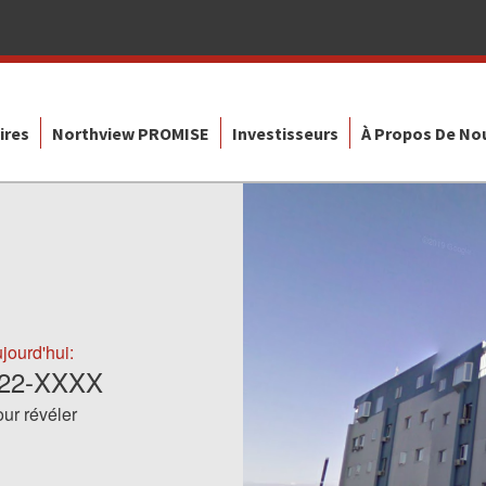
ires
Northview PROMISE
Investisseurs
À Propos De No
jourd'hui:
322-XXXX
ur révéler