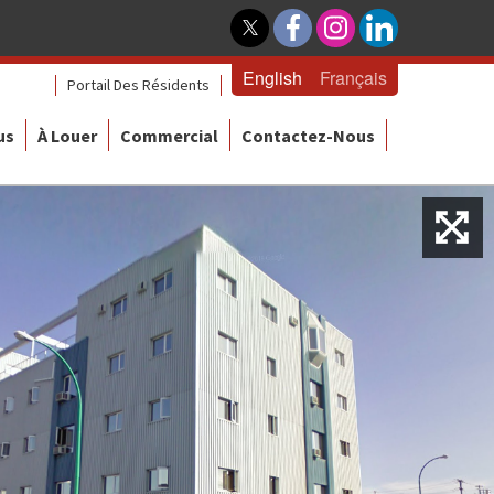
English
Français
Portail Des Résidents
us
À Louer
Commercial
Contactez-Nous