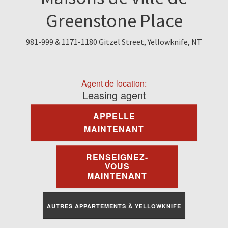
À Louer
Greenstone Place
Commercial
981-999 & 1171-1180 Gitzel Street, Yellowknife, NT
Contactez-Nous
Agent de location:
Leasing agent
Portail Des Résidents
APPELLE
MAINTENANT
RENSEIGNEZ-
VOUS
MAINTENANT
AUTRES APPARTEMENTS À YELLOWKNIFE