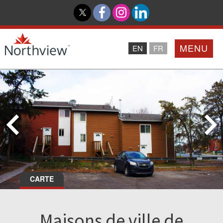
MENU
EN
FR
Accueil
Partenaires
Northview PROMISE
Investisseurs
CARTE
À Propos De Nous
Maisons de ville de