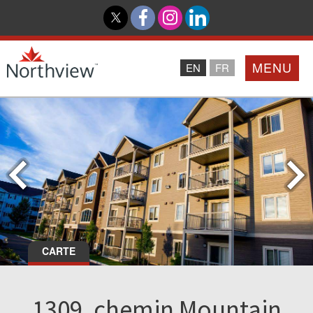
MENU
EN
FR
Accueil
Partenaires
Northview PROMISE
Investisseurs
CARTE
À Propos De Nous
1309, chemin Mountain