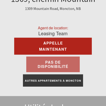
À Louer
1309 Mountain Road, Moncton, NB
Commercial
Agent de location:
Contactez-Nous
Leasing Team
APPELLE
Portail Des Résidents
MAINTENANT
PAS DE
DISPONIBILITÉ
AUTRES APPARTEMENTS À MONCTON