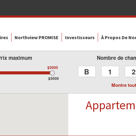
ires
Northview PROMISE
Investisseurs
À Propos De No
Prix maximum
Nombre de cha
$3000
B
1
2
$3000
Montre tou
Appartem
Northview offre 14 appa
Thickwood et a aidé les 
de 15 ans à trouver un ch