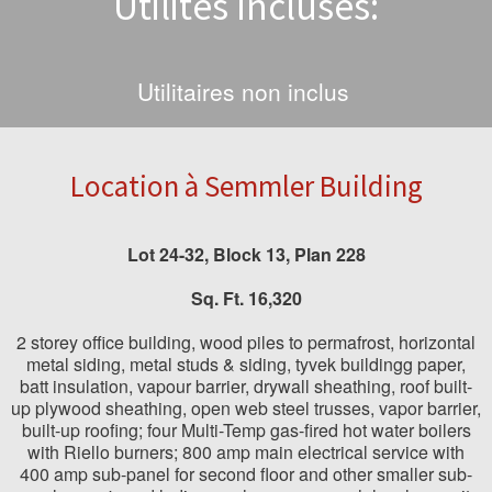
Utilités Incluses:
Utilitaires non inclus
Location à Semmler Building
Lot
24-32,
Block
13,
Plan
228
Sq. Ft. 16,320
2 storey office building, wood piles to permafrost, horizontal
metal siding, metal studs & siding, tyvek buildingg paper,
batt insulation, vapour barrier, drywall sheathing, roof built-
up plywood sheathing, open web steel trusses, vapor barrier,
built-up roofing; four Multi-Temp gas-fired hot water boilers
with Riello burners; 800 amp main electrical service with
400 amp sub-panel for second floor and other smaller sub-