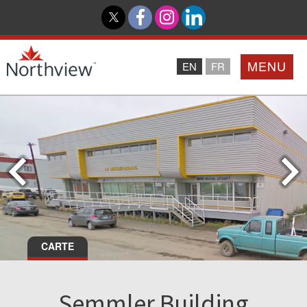
MENU
EN
FR
Accueil
Partenaires
Northview PROMISE
Investisseurs
CARTE
À Propos De Nous
Semmler Building