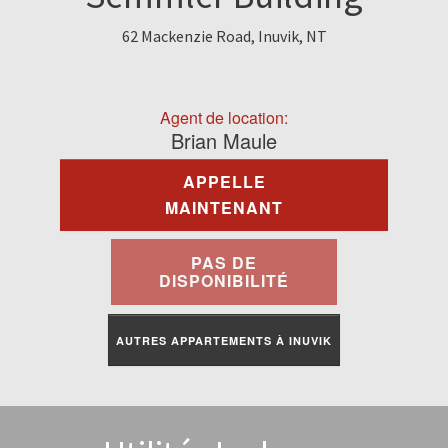
À Louer
62 Mackenzie Road, Inuvik, NT
Commercial
Agent de location:
Contactez-Nous
Brian Maule
APPELLE
Portail Des Résidents
MAINTENANT
PAS DE
DISPONIBILITÉ
AUTRES APPARTEMENTS À INUVIK