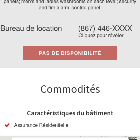
panels; men's and ladies washrooms on each level; security
and fire alarm control panel.
Bureau de location
|
(867) 446-XXXX
Cliquez pour révéler
PAS DE DISPONIBILITÉ
Commodités
Caractéristiques du bâtiment
Assurance Résidentielle
Propulsés par
Neighbourhood Explorer