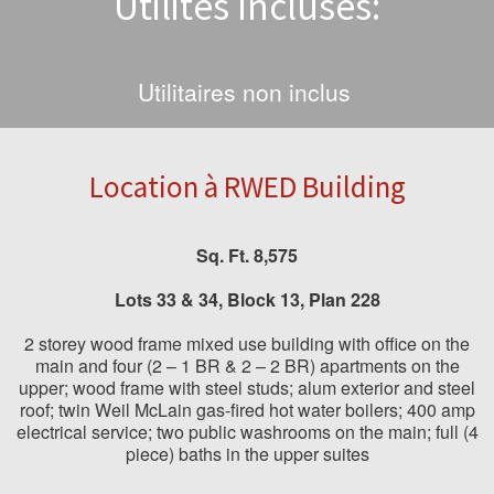
Utilités Incluses:
Utilitaires non inclus
Location à RWED Building
Sq. Ft. 8,575
Lots
33
& 34, Block 13, Plan 228
2 storey wood frame mixed use building with office on the
main and four (2 – 1 BR & 2 – 2 BR) apartments on the
upper; wood frame with steel studs; alum exterior and steel
roof; twin Weil McLain gas-fired hot water boilers; 400 amp
electrical service; two public washrooms on the main; full (4
piece) baths in the upper suites