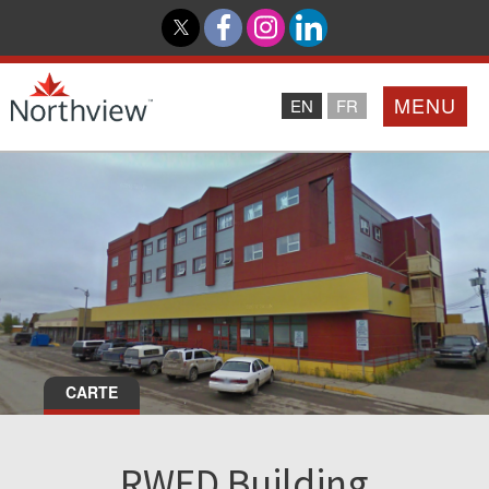
MENU
EN
FR
Accueil
Partenaires
Northview PROMISE
Investisseurs
CARTE
À Propos De Nous
RWED Building