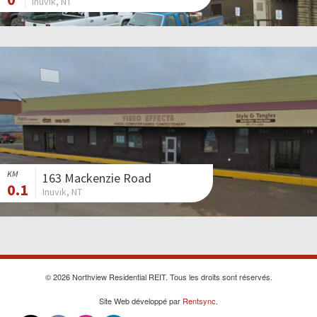
Inuvik, NT
KM
163 Mackenzie Road
0.1
Inuvik, NT
© 2026 Northview Residential REIT. Tous les droits sont réservés.
Site Web développé par
Rentsync
.