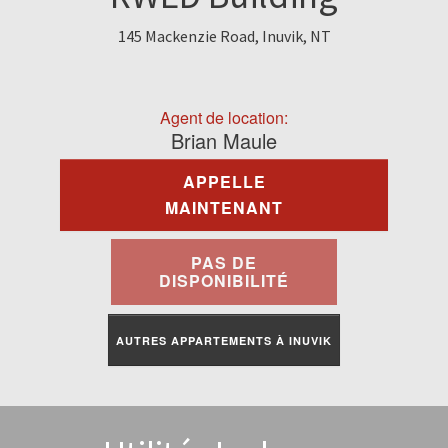
À Louer
145 Mackenzie Road, Inuvik, NT
Commercial
Agent de location:
Contactez-Nous
Brian Maule
APPELLE
Portail Des Résidents
MAINTENANT
PAS DE
DISPONIBILITÉ
AUTRES APPARTEMENTS À INUVIK