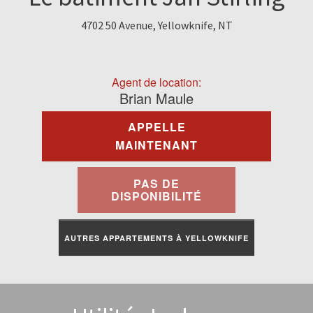
À Louer
4702 50 Avenue, Yellowknife, NT
Commercial
Agent de location:
Contactez-Nous
Brian Maule
APPELLE
Portail Des Résidents
MAINTENANT
PAS DE
DISPONIBILITÉ
AUTRES APPARTEMENTS À YELLOWKNIFE