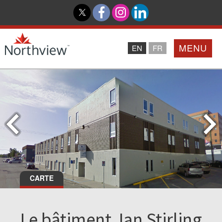
MENU
EN
FR
Accueil
Partenaires
Northview PROMISE
Investisseurs
CARTE
À Propos De Nous
Le bâtiment Jan Stirling