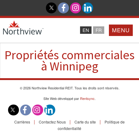
MENU
EN
FR
Propriétés commerciales
Accueil
à Winnipeg
Partenaires
Northview PROMISE
© 2026 Northview Residential REIT. Tous les droits sont réservés.
Site Web développé par
Rentsync
.
Investisseurs
|
|
|
Carrières
Contactez Nous
Carte du site
Politique de
À Propos De Nous
confidentialité