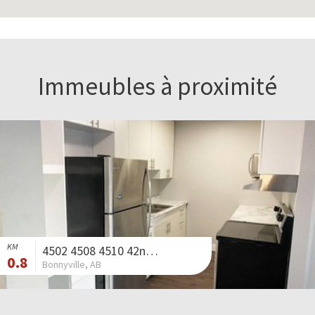
Immeubles à proximité
KM
4502 4508 4510 42nd Street
0.8
Bonnyville, AB