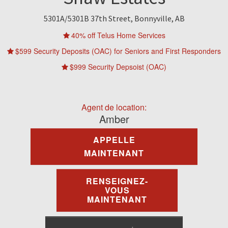
À Louer
5301A/5301B 37th Street, Bonnyville, AB
Commercial
40% off Telus Home Services
$599 Security Deposits (OAC) for Seniors and First Responders
Contactez-Nous
$999 Security Depsoist (OAC)
Portail Des Résidents
Agent de location:
Amber
APPELLE
MAINTENANT
RENSEIGNEZ-
VOUS
MAINTENANT