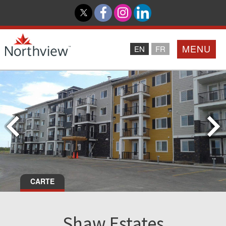
MENU
EN
FR
Accueil
Partenaires
Northview PROMISE
Investisseurs
CARTE
À Propos De Nous
Shaw Estates