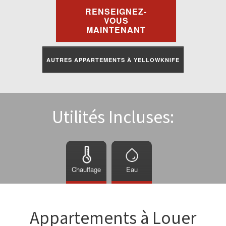
À Louer
RENSEIGNEZ-
VOUS
MAINTENANT
Commercial
AUTRES APPARTEMENTS À YELLOWKNIFE
Contactez-Nous
Portail Des Résidents
Utilités Incluses:
Chauffage
Eau
Appartements à Louer