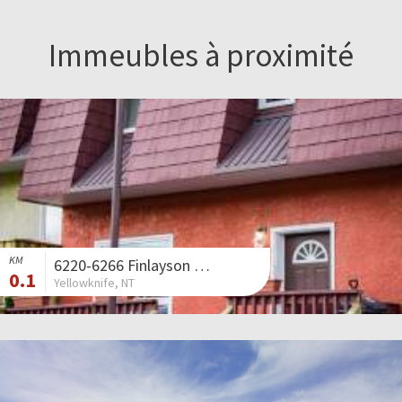
Immeubles à proximité
KM
6220-6266 Finlayson Drive North
0.1
Yellowknife, NT