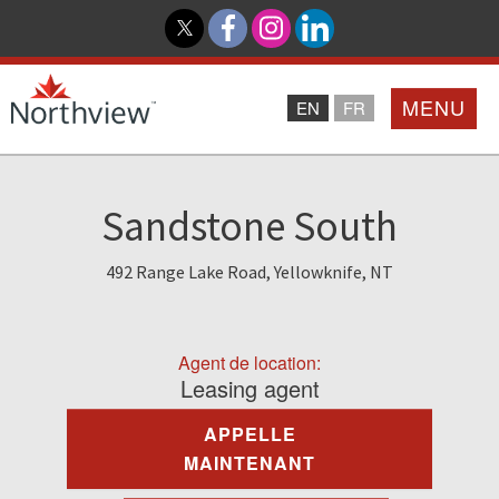
MENU
EN
FR
Accueil
Sandstone South
Partenaires
492 Range Lake Road, Yellowknife, NT
Northview PROMISE
Agent de location:
Investisseurs
Leasing agent
APPELLE
À Propos De Nous
MAINTENANT