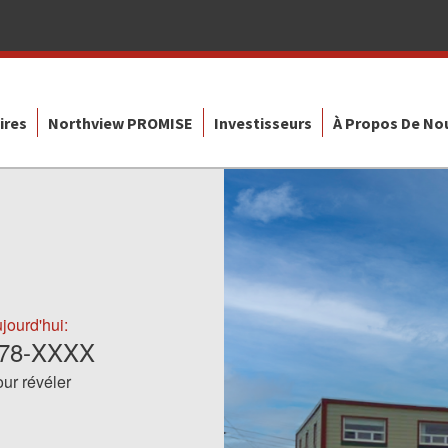
ires
Northview PROMISE
Investisseurs
À Propos De No
jourd'hui:
678-XXXX
ur révéler