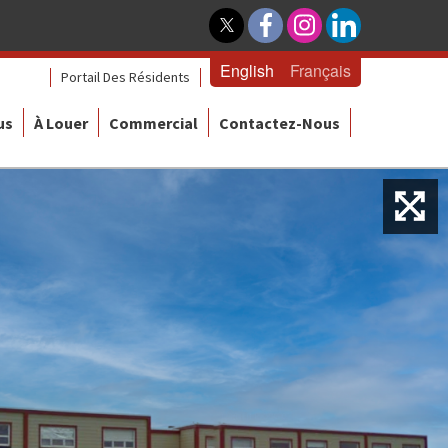
English
Français
Portail Des Résidents
us
À Louer
Commercial
Contactez-Nous