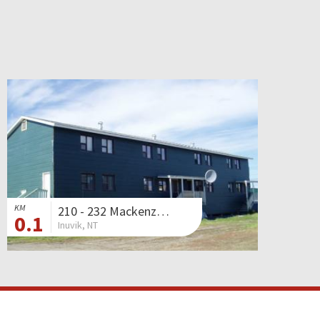
KM
210 - 232 Mackenzie Road
0.1
Inuvik, NT