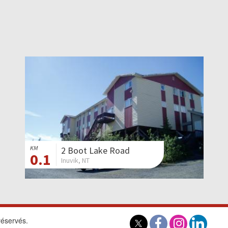
KM
2 Boot Lake Road
0.1
Inuvik, NT
réservés.