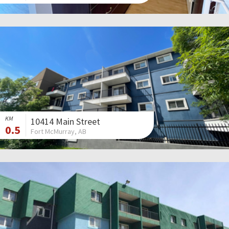
KM
10414 Main Street
0.5
Fort McMurray, AB