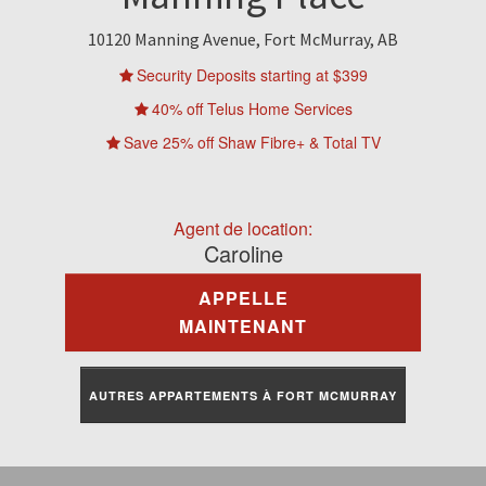
À Louer
10120 Manning Avenue, Fort McMurray, AB
Commercial
Security Deposits starting at $399
40% off Telus Home Services
Contactez-Nous
Save 25% off Shaw Fibre+ & Total TV
Portail Des Résidents
Agent de location:
Caroline
APPELLE
MAINTENANT
AUTRES APPARTEMENTS À FORT MCMURRAY