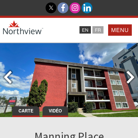
MENU
EN
FR
Accueil
Partenaires
Northview PROMISE
Investisseurs
CARTE
VIDÉO
À Propos De Nous
Manning Place