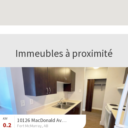
Immeubles à proximité
KM
10126 MacDonald Avenue
0.2
Fort McMurray, AB