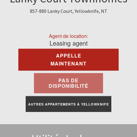
À Louer
857-880 Lanky Court, Yellowknife, NT
Commercial
Agent de location:
Contactez-Nous
Leasing agent
APPELLE
Portail Des Résidents
MAINTENANT
PAS DE
DISPONIBILITÉ
AUTRES APPARTEMENTS À YELLOWKNIFE