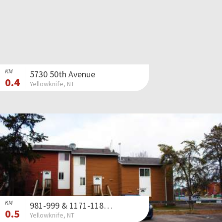
KM
5730 50th Avenue
0.4
Yellowknife, NT
KM
981-999 & 1171-1180 Gitzel Street
0.5
Yellowknife, NT