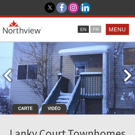
MENU
EN
FR
Accueil
Partenaires
Northview PROMISE
Investisseurs
CARTE
VIDÉO
À Propos De Nous
Lanky Court Townhomes