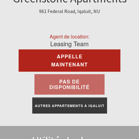
À Louer
961 Federal Road, Iqaluit, NU
Commercial
Agent de location:
Contactez-Nous
Leasing Team
APPELLE
Portail Des Résidents
MAINTENANT
PAS DE
DISPONIBILITÉ
AUTRES APPARTEMENTS À IQALUIT