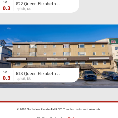
KM
622 Queen Elizabeth Way II
0.3
Iqaluit, NU
KM
613 Queen Elizabeth Way II
0.3
Iqaluit, NU
© 2026 Northview Residential REIT. Tous les droits sont réservés.