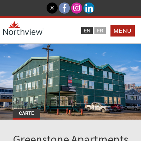
MENU
EN
FR
Accueil
Partenaires
Northview PROMISE
Investisseurs
CARTE
À Propos De Nous
Greenstone Apartments