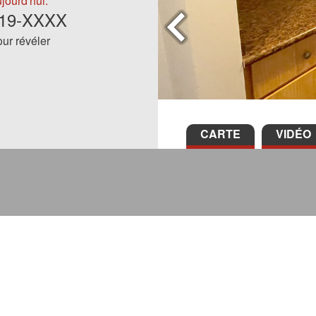
jourd'hui:
919-XXXX
ur révéler
CARTE
VIDÉO