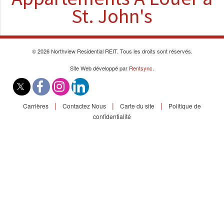
À Louer
St. John's
Commercial
© 2026 Northview Residential REIT. Tous les droits sont réservés.
Contactez-Nous
Site Web développé par
Rentsync
.
Portail Des Résidents
|
|
|
Carrières
Contactez Nous
Carte du site
Politique de
confidentialité