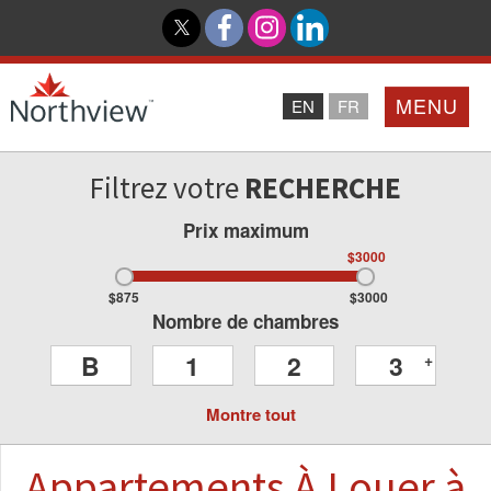
MENU
EN
FR
Filtrez votre
RECHERCHE
Accueil
Prix maximum
Partenaires
$3000
$875
$3000
Northview PROMISE
Nombre de chambres
B
1
2
3
+
Investisseurs
Montre tout
À Propos De Nous
Appartements
À Louer
à