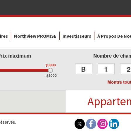
ires
Northview PROMISE
Investisseurs
À Propos De No
Prix maximum
Nombre de cha
$3000
B
1
2
$3000
Montre tou
Apparte
réservés.