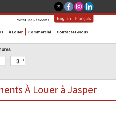
English
Français
Portail Des Résidents
us
À Louer
Commercial
Contactez-Nous
mbres
3
+
t
ments
À Louer
à Jasper