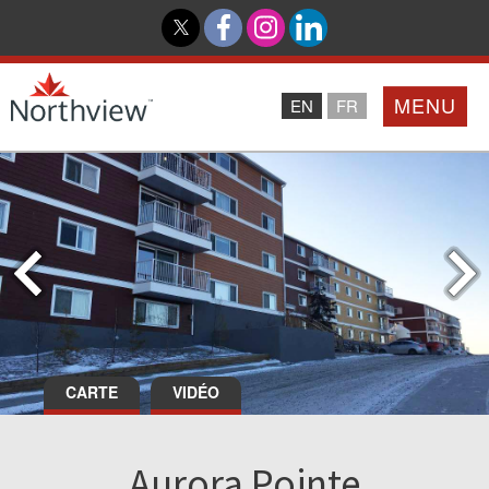
MENU
EN
FR
Accueil
Partenaires
Northview PROMISE
Investisseurs
CARTE
VIDÉO
À Propos De Nous
Aurora Pointe