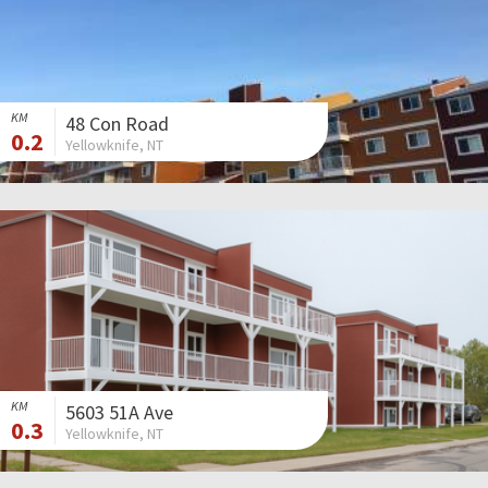
KM
48 Con Road
0.2
Yellowknife, NT
KM
5603 51A Ave
0.3
Yellowknife, NT