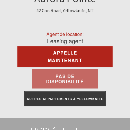
À Louer
42 Con Road, Yellowknife, NT
Commercial
Agent de location:
Contactez-Nous
Leasing agent
APPELLE
Portail Des Résidents
MAINTENANT
PAS DE
DISPONIBILITÉ
AUTRES APPARTEMENTS À YELLOWKNIFE